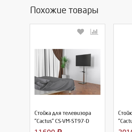
Похожие товары
Выберите количество:
Вы
Продолжить
Отмена
П
Стойка для телевизора
Стойк
"Cactus" CS-VM-ST97-D
"Cact