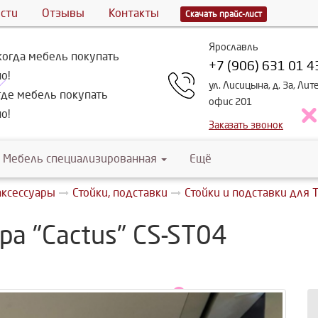
сти
Отзывы
Контакты
Скачать прайс-лист
Ярославль
огда мебель покупать
+7 (906) 631 01 4
о!
ул. Лисицына, д. 3а, Лит
де мебель покупать
офис 201
о!
Заказать звонок
Мебель специализированная
Ещё
аксессуары
Стойки, подставки
Стойки и подставки для 
ра "Cactus" CS-ST04