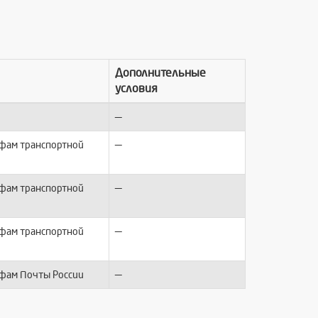
Дополнительные
условия
—
—
ифам транспортной
—
ифам транспортной
—
ифам транспортной
—
ифам Почты России