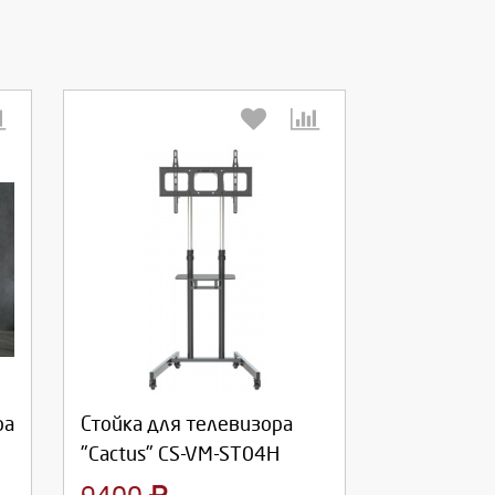
Выберите количество:
Продолжить
Отмена
ра
Стойка для телевизора
"Cactus" CS-VM-ST04H