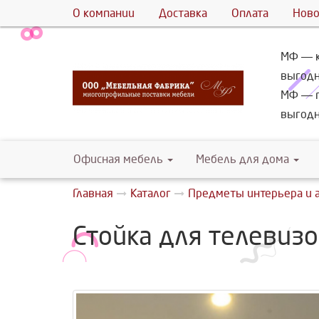
О компании
Доставка
Оплата
Ново
МФ ― к
выгодн
МФ ― г
выгодн
Офисная мебель
Мебель для дома
Главная
Каталог
Предметы интерьера и 
Стойка для телевизо