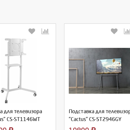
берите количество:
Выберите количество:
родолжить
Отмена
Продолжить
Отмена
а для телевизора
Подставка для телевизо
us" CS-ST1146WT
"Cactus" CS-ST2946GY