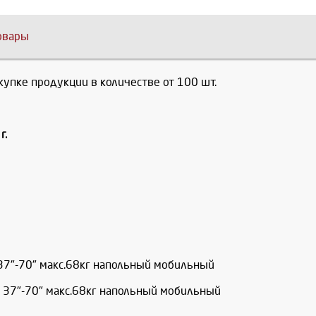
овары
купке продукции в количестве от 100 шт.
г.
 37"-70" макс.68кг напольный мобильный
й 37"-70" макс.68кг напольный мобильный