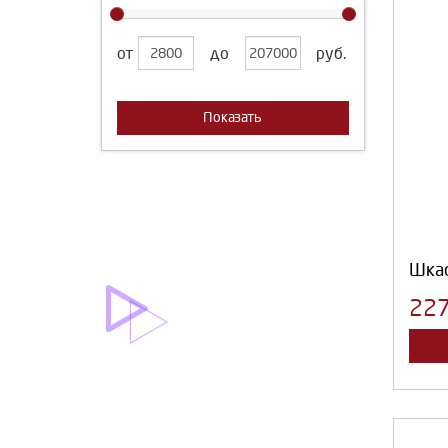
от
до
руб.
Показать
Шка
22