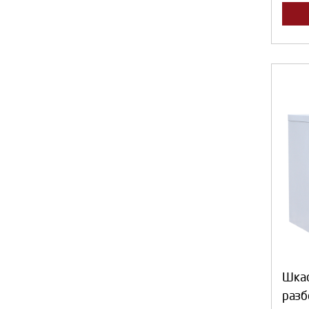
Шка
раз