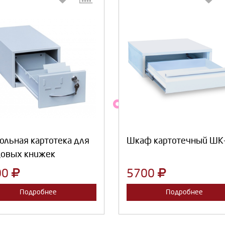
Выберите количество:
Выберите количество
Продолжить
Отмена
Продолжить
Отмена
ольная картотека для
Шкаф картотечный ШК
довых книжек
00
5700
Подробнее
Подробнее