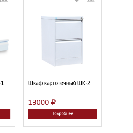
:
Выберите количество:
Продолжить
Отмена
-1
Шкаф картотечный ШК-2
13000
Подробнее