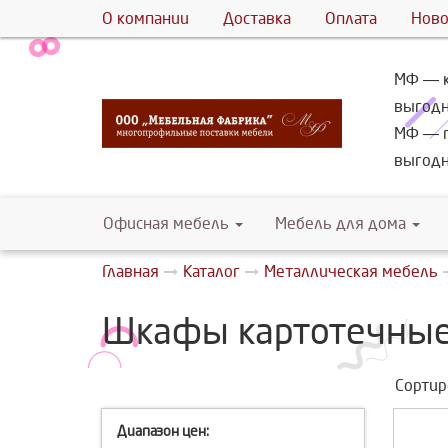
О компании
Доставка
Оплата
Ново
МФ ― к
выгодн
МФ ― г
выгодн
Офисная мебель
Мебель для дома
Главная
Каталог
Металлическая мебель
Шкафы картотечны
Сортир
Диапазон цен: