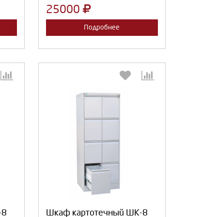
25000
Подробнее
:
Выберите количество:
Продолжить
Отмена
-8
Шкаф картотечный ШК-8