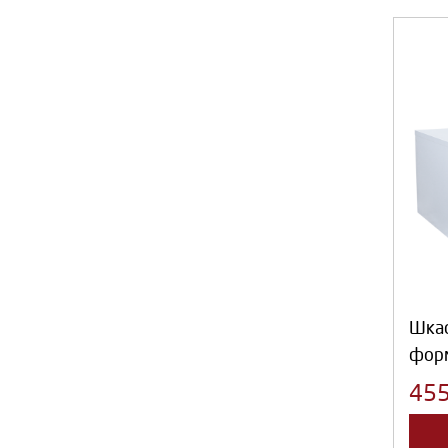
Шка
фор
45