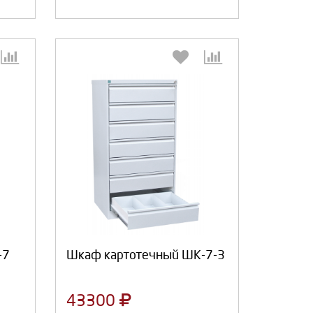
:
Выберите количество:
Продолжить
Отмена
-7
Шкаф картотечный ШК-7-3
43300