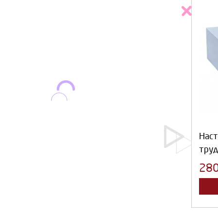
Наст
тру
28