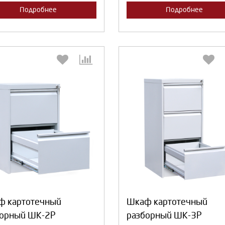
Подробнее
Подробнее
Выберите количество:
Выберите количество
Продолжить
Отмена
Продолжить
Отмена
ф картотечный
Шкаф картотечный
борный ШК-2Р
разборный ШК-3Р