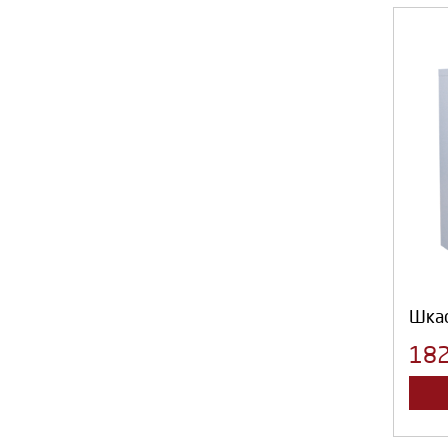
Шка
18