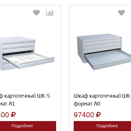
Выберите количество:
Выберите количество
Продолжить
Отмена
Продолжить
Отмена
ф картотечный ШК-5
Шкаф картотечный ШК
мат А1
формат А0
500
97400
Подробнее
Подробнее