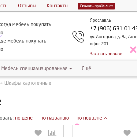
сти
Отзывы
Контакты
Скачать прайс-лист
Ярославль
огда мебель покупать
+7 (906) 631 01 4
о!
ул. Лисицына, д. 3а, Лит
де мебель покупать
офис 201
о!
Заказать звонок
Мебель специализированная
Ещё
Шкафы картотечные
е
овать:
по цене
по названию
по новизне