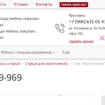
сти
Отзывы
Контакты
Скачать прайс-лист
Ярославль
огда мебель покупать
+7 (906) 631 01 4
о!
ул. Лисицына, д. 3а, Лит
де мебель покупать
офис 201
о!
Заказать звонок
Мебель специализированная
Ещё
ла и стулья
Стулья для посетителей
Стул "Боттичелли
SB-969