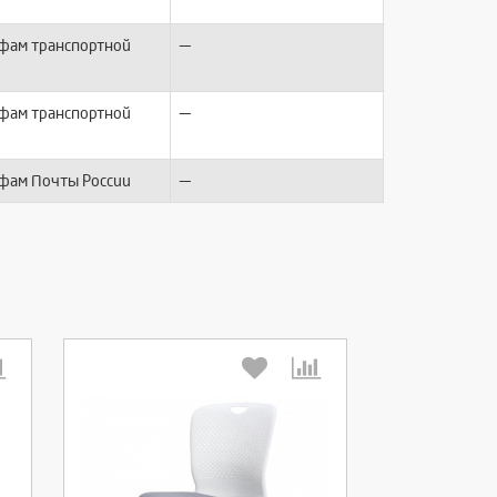
—
ифам транспортной
—
ифам транспортной
—
ифам Почты России