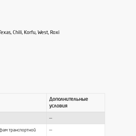
Texas, Chili, Korfu, West, Roxi
Дополнительные
условия
—
—
ифам транспортной