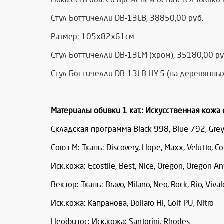
Стул Боттичелли DB-13LB, 38850,00 руб.
Размер: 105х82х61см
Стул Боттичелли DB-13LM (хром), 35180,00 ру
Стул Боттичелли DB-13LB HY-5 (на деревянных
Материалы обивки 1 кат.: Искусственная кожа
Складская программа Black 998, Blue 792, Grey-
Союз-М: Ткань: Discovery, Hope, Maxx, Velutto, Co
Иск.кожа: Ecostile, Best, Nice, Oregon, Oregon An
Вектор: Ткань: Bravo, Milano, Neo, Rock, Rio, Vivald
Иск.кожа: Капранова, Dollaro Hi, Golf PU, Nitro
Неофитос: Иск.кожа: Santorini, Rhodes