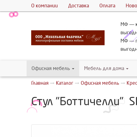
О компании
Доставка
Оплата
Ново
МФ ― к
выгодн
МФ ― г
выгодн
Офисная мебель
Мебель для дома
Главная
Каталог
Офисная мебель
Крес
Стул "Боттичелли" 