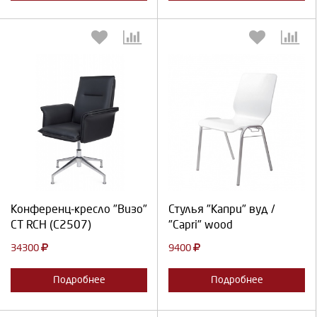
Выберите количество:
Выберите количество:
Продолжить
Отмена
Продолжить
Отмена
Конференц-кресло "Визо"
Стулья "Капри" вуд /
СТ RCH (C2507)
"Capri" wood
34300
9400
Подробнее
Подробнее