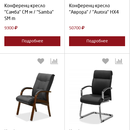
Продолжить
Отмена
Продолжить
Отмена
Конференц-кресло
Конференц-кресло
"Самба" СМ м / "Samba"
"Аврора" / "Aurora" НХ4
SM m
9300
50700
Подробнее
Подробнее
Выберите количество:
Выберите количество:
Продолжить
Отмена
Продолжить
Отмена