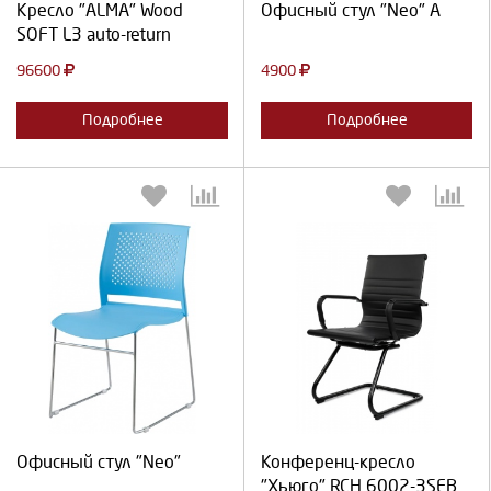
Кресло "ALMA" Wood
Офисный стул "Neo" A
SOFT L3 auto-return
96600
4900
Подробнее
Подробнее
Выберите количество:
Выберите количество:
Продолжить
Отмена
Продолжить
Отмена
Офисный стул "Neo"
Конференц-кресло
"Хьюго" RCH 6002-3SEB