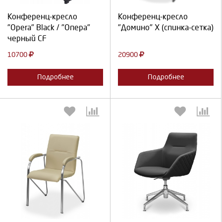
Продолжить
Отмена
Продолжить
Отмена
Конференц-кресло
Конференц-кресло
"Opera" Black / "Опера"
"Домино" X (спинка-сетка)
черный CF
10700
20900
Подробнее
Подробнее
Выберите количество:
Выберите количество: