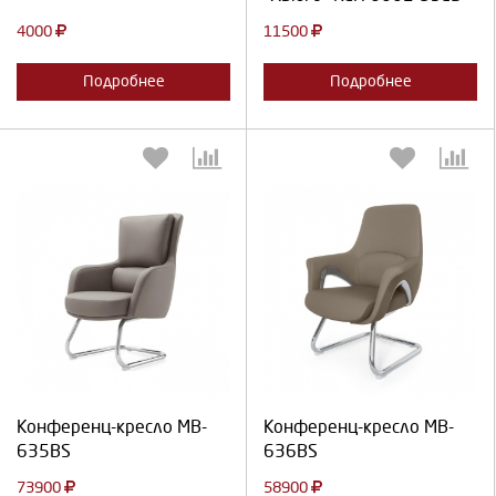
4000
11500
Подробнее
Подробнее
Выберите количество:
Выберите количество:
Продолжить
Отмена
Продолжить
Отмена
Конференц-кресло MB-
Конференц-кресло MB-
635BS
636BS
73900
58900