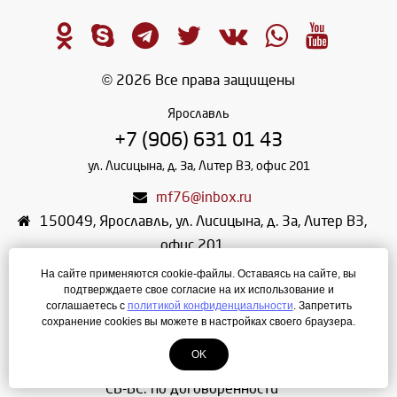
© 2026 Все права защищены
Ярославль
+7 (906) 631 01 43
ул. Лисицына, д. 3а, Литер В3, офис 201
mf76@inbox.ru
150049
,
Ярославль
,
ул. Лисицына, д. 3а, Литер В3,
офис 201
ООО МЕБЕЛЬНАЯ ФАБРИКА
На сайте применяются cookie-файлы. Оставаясь на сайте, вы
подтверждаете свое согласие на их использование и
ИНН: 7604192770
соглашаетесь с
политикой конфиденциальности
. Запретить
КПП: 760401001
сохранение cookies вы можете в настройках своего браузера.
ОГРН: 1107604018983
OK
Режим работы: ПН-ПТ: 08:00 - 17:00
СБ-ВС: по договоренности