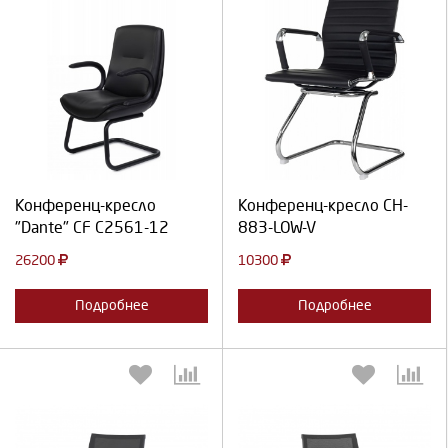
Выберите количество:
Выберите количество:
Продолжить
Отмена
Продолжить
Отмена
Конференц-кресло
Конференц-кресло CH-
"Dante" CF C2561-12
883-LOW-V
26200
10300
Подробнее
Подробнее