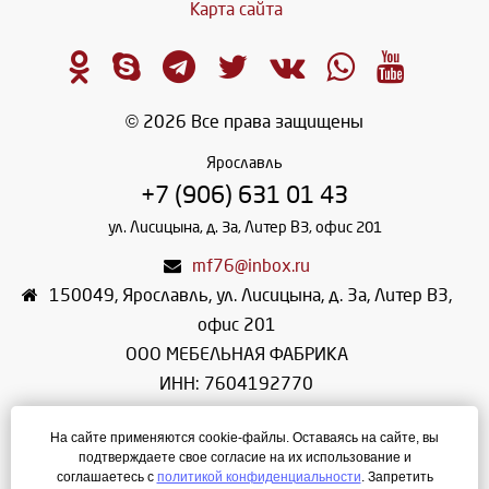
Карта сайта
© 2026 Все права защищены
Ярославль
+7 (906) 631 01 43
ул. Лисицына, д. 3а, Литер В3, офис 201
mf76@inbox.ru
150049
,
Ярославль
,
ул. Лисицына, д. 3а, Литер В3,
офис 201
ООО МЕБЕЛЬНАЯ ФАБРИКА
ИНН: 7604192770
КПП: 760401001
На сайте применяются cookie-файлы. Оставаясь на сайте, вы
ОГРН: 1107604018983
подтверждаете свое согласие на их использование и
Режим работы: ПН-ПТ: 08:00 - 17:00
соглашаетесь с
политикой конфиденциальности
. Запретить