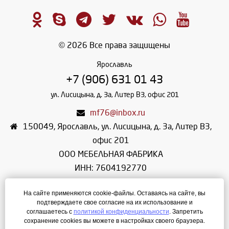
© 2026 Все права защищены
Ярославль
+7 (906) 631 01 43
ул. Лисицына, д. 3а, Литер В3, офис 201
mf76@inbox.ru
150049
,
Ярославль
,
ул. Лисицына, д. 3а, Литер В3,
офис 201
ООО МЕБЕЛЬНАЯ ФАБРИКА
ИНН: 7604192770
КПП: 760401001
На сайте применяются cookie-файлы. Оставаясь на сайте, вы
ОГРН: 1107604018983
подтверждаете свое согласие на их использование и
Режим работы: ПН-ПТ: 08:00 - 17:00
соглашаетесь с
политикой конфиденциальности
. Запретить
сохранение cookies вы можете в настройках своего браузера.
СБ-ВС: по договоренности