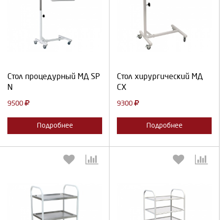
Выберите количество:
Выберите количество:
Продолжить
Отмена
Продолжить
Отмена
Стол процедурный МД SP
Стол хирургический МД
N
СХ
9500
9300
Подробнее
Подробнее